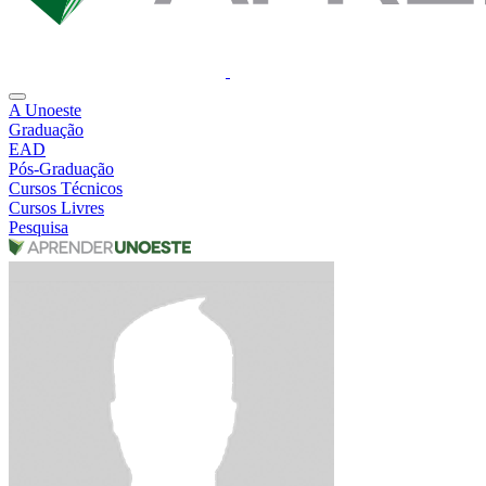
A Unoeste
Graduação
EAD
Pós-Graduação
Cursos Técnicos
Cursos Livres
Pesquisa