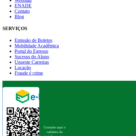
Webmail
ENADE
Contato
Blog
SERVIÇOS
Emissão de Boletos
Mobilidade Acadêmica
Portal do Egresso
Sucesso do Aluno
Unoeste Carreiras
Locação
Fraude é crime
Consulte aqui o
cadastro da