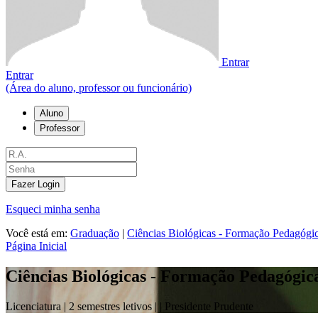
Entrar
Entrar
(Área do aluno, professor ou funcionário)
Aluno
Professor
Fazer Login
Esqueci minha senha
Você está em:
Graduação
|
Ciências Biológicas - Formação Pedagógi
Página Inicial
Ciências Biológicas - Formação Pedagógic
Licenciatura |
2 semestres letivos |
| Presidente Prudente