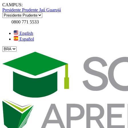
CAMPUS:
Presidente Prudente
Jaú
Guarujá
0800 771 5533
English
Español