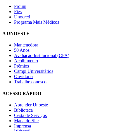
Prouni
Fies
Unocred
Programa Mais Médicos
A UNOESTE
Mantenedora
50 Anos
Avaliação Institucional (CPA)
Acolhimento
Prêmios
Campi Universitários
Ouvidoria
Trabalhe conosco
ACESSO RÁPIDO
Aprender Unoeste
Biblioteca
Cesta de Serviços
Mapa do Site
Imprensa