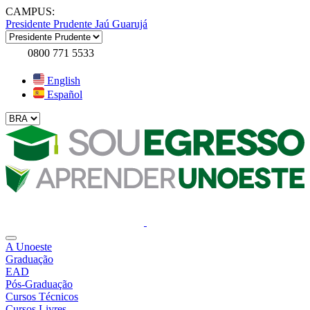
CAMPUS:
Presidente Prudente
Jaú
Guarujá
0800 771 5533
English
Español
A Unoeste
Graduação
EAD
Pós-Graduação
Cursos Técnicos
Cursos Livres