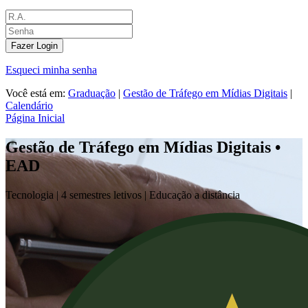
Fazer Login
Esqueci minha senha
Você está em:
Graduação
|
Gestão de Tráfego em Mídias Digitais
|
Calendário
Página Inicial
Gestão de Tráfego em Mídias Digitais •
EAD
Tecnologia |
4 semestres letivos | Educação a distância