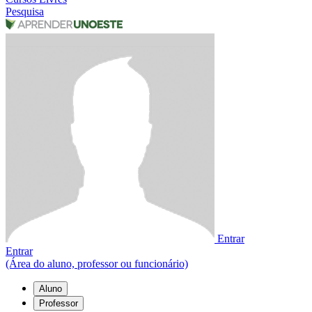
Pesquisa
Entrar
Entrar
(Área do aluno, professor ou funcionário)
Aluno
Professor