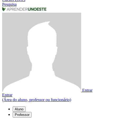
Pesquisa
Entrar
Entrar
(Área do aluno, professor ou funcionário)
Aluno
Professor