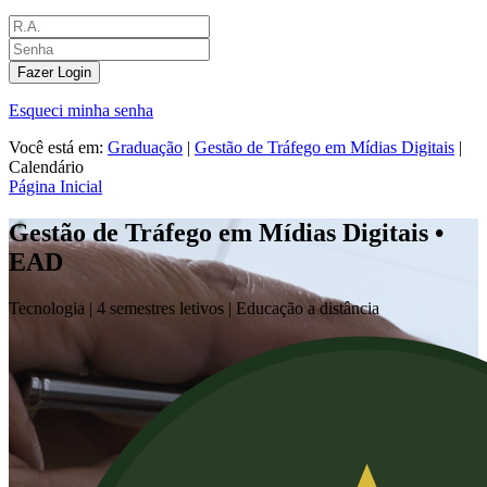
Fazer Login
Esqueci minha senha
Você está em:
Graduação
|
Gestão de Tráfego em Mídias Digitais
|
Calendário
Página Inicial
Gestão de Tráfego em Mídias Digitais •
EAD
Tecnologia |
4 semestres letivos | Educação a distância