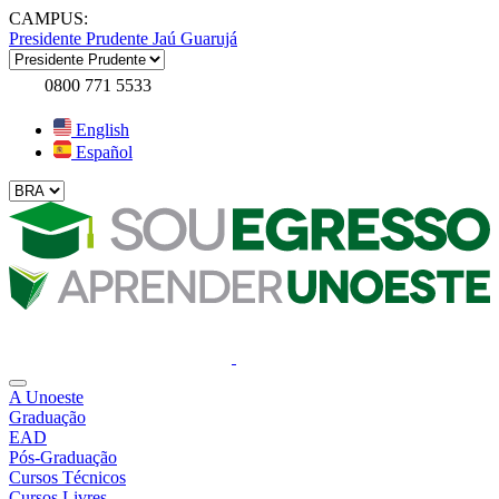
CAMPUS:
Presidente Prudente
Jaú
Guarujá
0800 771 5533
English
Español
A Unoeste
Graduação
EAD
Pós-Graduação
Cursos Técnicos
Cursos Livres