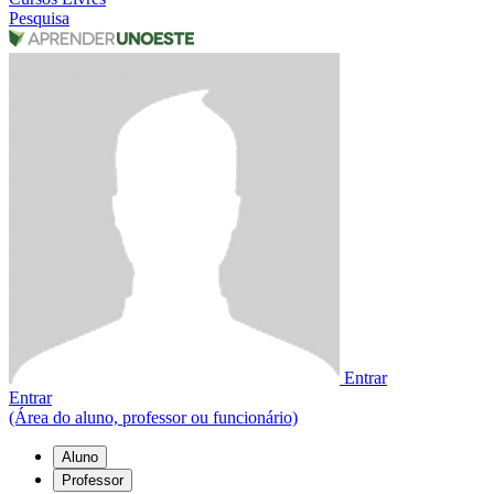
Pesquisa
Entrar
Entrar
(Área do aluno, professor ou funcionário)
Aluno
Professor