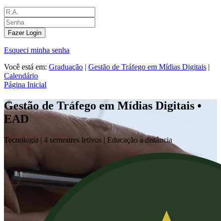
Fazer Login
Esqueci minha senha
Você está em:
Graduação
|
Gestão de Tráfego em Mídias Digitais
|
Calendário
Página Inicial
Gestão de Tráfego em Mídias Digitais •
EAD
Tecnologia |
4 semestres letivos | Educação a distância