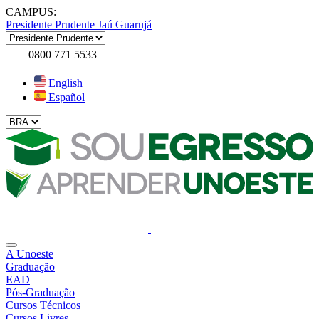
CAMPUS:
Presidente Prudente
Jaú
Guarujá
0800 771 5533
English
Español
A Unoeste
Graduação
EAD
Pós-Graduação
Cursos Técnicos
Cursos Livres