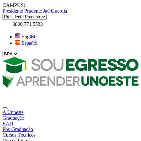
CAMPUS:
Presidente Prudente
Jaú
Guarujá
0800 771 5533
English
Español
A Unoeste
Graduação
EAD
Pós-Graduação
Cursos Técnicos
Cursos Livres