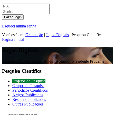
Fazer Login
Esqueci minha senha
Você está em:
Graduação
|
Jogos Digitais
|
Pesquisa Científica
Página Inicial
Jogos Digitais
Tecnologia |
5 semestres letivos | Noturno
| Presidente Prudente
Pesquisa Científica
Projetos de Pesquisa
Grupos de Pesquisa
Periódicos Científicos
Artigos Publicados
Resumos Publicados
Outras Publicações