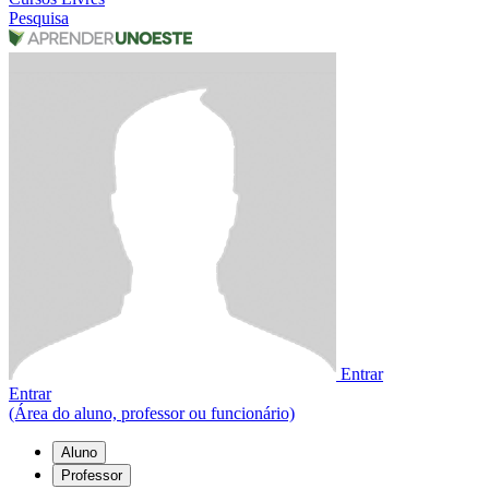
Pesquisa
Entrar
Entrar
(Área do aluno, professor ou funcionário)
Aluno
Professor