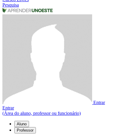
Pesquisa
Entrar
Entrar
(Área do aluno, professor ou funcionário)
Aluno
Professor