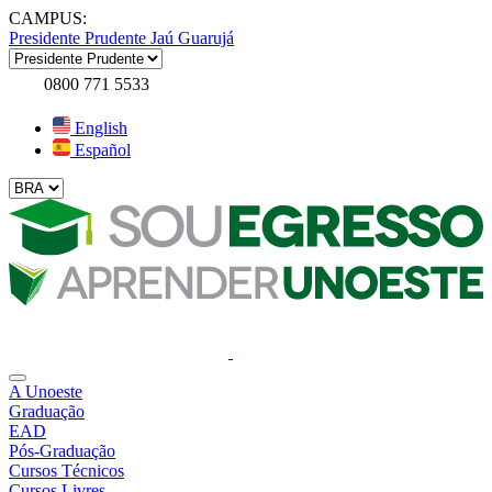
CAMPUS:
Presidente Prudente
Jaú
Guarujá
0800 771 5533
English
Español
A Unoeste
Graduação
EAD
Pós-Graduação
Cursos Técnicos
Cursos Livres