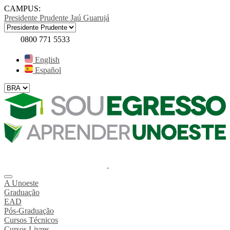
CAMPUS:
Presidente Prudente
Jaú
Guarujá
0800 771 5533
English
Español
A Unoeste
Graduação
EAD
Pós-Graduação
Cursos Técnicos
Cursos Livres