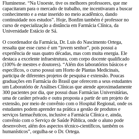
Fluminense. “Na Unoeste, tive os melhores professores, que me
capacitaram para o mercado de trabalho, me incentivaram a buscar
conhecimento e a estar inserido no meio acadêmico, dando
continuidade nos estudos”. Hoje, Bonfim também é professor no
curso de especialização a distância em Farmácia Clínica, da
Universidade Estácio de Sá.
O coordenador da Farmácia, Dr. Luis do Nascimento Ortega,
ressalta que esse curso é um “jovem senhor”, pois possui a
experiência de suas quatro décadas, mas com muita energia. Ele
destaca a excelente infraestrutura, com corpo docente qualificado
(100% de mestres e doutores). “Além dos laboratórios básicos e
específicos, o curso possui um Horto de Plantas Medicinais,
participa de diferentes projetos de pesquisa e extensão. Poucas
graduações em Farmácia do Brasil que oferecem a seus estudantes
um Laboratório de Análises Clínicas que atende aproximadamente
300 pacientes por dia, que possui duas Farmácias Universitárias,
uma de caráter privado e outra proposta a partir de um projeto de
extensão, por meio de convênio com o Hospital Regional, onde os
estudantes podem aprender na prática a gestão de produtos e
serviços farmacêuticos, inclusive a Farmácia Clínica e, ainda,
convênio com o Serviço de Saúde Pública, onde o aluno pode
desenvolver, além dos aspectos técnico-científicos, também os
humanísticos”, orgulha-se o Dr. Ortega.