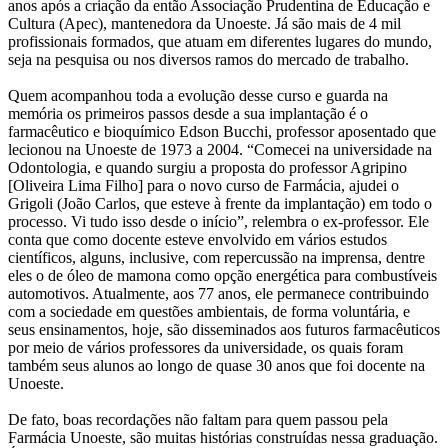
anos após a criação da então Associação Prudentina de Educação e
Cultura (Apec), mantenedora da Unoeste. Já são mais de 4 mil
profissionais formados, que atuam em diferentes lugares do mundo,
seja na pesquisa ou nos diversos ramos do mercado de trabalho.
Quem acompanhou toda a evolução desse curso e guarda na
memória os primeiros passos desde a sua implantação é o
farmacêutico e bioquímico Edson Bucchi, professor aposentado que
lecionou na Unoeste de 1973 a 2004. “Comecei na universidade na
Odontologia, e quando surgiu a proposta do professor Agripino
[Oliveira Lima Filho] para o novo curso de Farmácia, ajudei o
Grigoli (João Carlos, que esteve à frente da implantação) em todo o
processo. Vi tudo isso desde o início”, relembra o ex-professor. Ele
conta que como docente esteve envolvido em vários estudos
científicos, alguns, inclusive, com repercussão na imprensa, dentre
eles o de óleo de mamona como opção energética para combustíveis
automotivos. Atualmente, aos 77 anos, ele permanece contribuindo
com a sociedade em questões ambientais, de forma voluntária, e
seus ensinamentos, hoje, são disseminados aos futuros farmacêuticos
por meio de vários professores da universidade, os quais foram
também seus alunos ao longo de quase 30 anos que foi docente na
Unoeste.
De fato, boas recordações não faltam para quem passou pela
Farmácia Unoeste, são muitas histórias construídas nessa graduação.