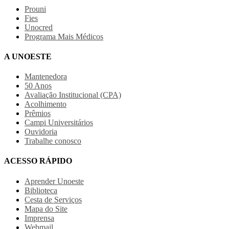
Prouni
Fies
Unocred
Programa Mais Médicos
A UNOESTE
Mantenedora
50 Anos
Avaliação Institucional (CPA)
Acolhimento
Prêmios
Campi Universitários
Ouvidoria
Trabalhe conosco
ACESSO RÁPIDO
Aprender Unoeste
Biblioteca
Cesta de Serviços
Mapa do Site
Imprensa
Webmail