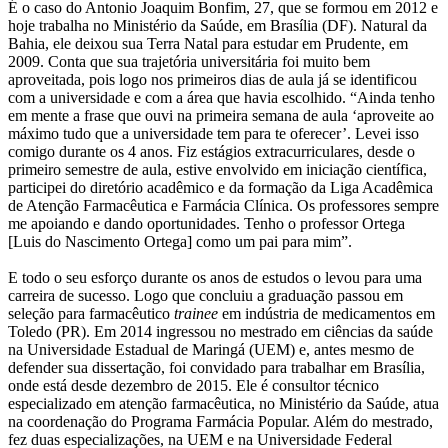
É o caso do Antonio Joaquim Bonfim, 27, que se formou em 2012 e
hoje trabalha no Ministério da Saúde, em Brasília (DF). Natural da
Bahia, ele deixou sua Terra Natal para estudar em Prudente, em
2009. Conta que sua trajetória universitária foi muito bem
aproveitada, pois logo nos primeiros dias de aula já se identificou
com a universidade e com a área que havia escolhido. “Ainda tenho
em mente a frase que ouvi na primeira semana de aula ‘aproveite ao
máximo tudo que a universidade tem para te oferecer’. Levei isso
comigo durante os 4 anos. Fiz estágios extracurriculares, desde o
primeiro semestre de aula, estive envolvido em iniciação científica,
participei do diretório acadêmico e da formação da Liga Acadêmica
de Atenção Farmacêutica e Farmácia Clínica. Os professores sempre
me apoiando e dando oportunidades. Tenho o professor Ortega
[Luis do Nascimento Ortega] como um pai para mim”.
E todo o seu esforço durante os anos de estudos o levou para uma
carreira de sucesso. Logo que concluiu a graduação passou em
seleção para farmacêutico
trainee
em indústria de medicamentos em
Toledo (PR). Em 2014 ingressou no mestrado em ciências da saúde
na Universidade Estadual de Maringá (UEM) e, antes mesmo de
defender sua dissertação, foi convidado para trabalhar em Brasília,
onde está desde dezembro de 2015. Ele é consultor técnico
especializado em atenção farmacêutica, no Ministério da Saúde, atua
na coordenação do Programa Farmácia Popular. Além do mestrado,
fez duas especializações, na UEM e na Universidade Federal