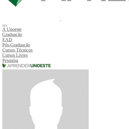
A Unoeste
Graduação
EAD
Pós-Graduação
Cursos Técnicos
Cursos Livres
Pesquisa