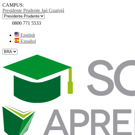
CAMPUS:
Presidente Prudente
Jaú
Guarujá
0800 771 5533
English
Español