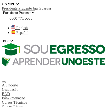
CAMPUS:
Presidente Prudente
Jaú
Guarujá
0800 771 5533
English
Español
A Unoeste
Graduação
EAD
Pós-Graduação
Cursos Técnicos
Cursos Livres