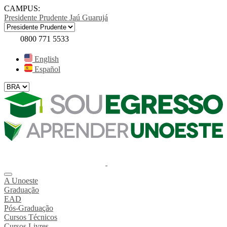
CAMPUS:
Presidente Prudente
Jaú
Guarujá
0800 771 5533
English
Español
A Unoeste
Graduação
EAD
Pós-Graduação
Cursos Técnicos
Cursos Livres