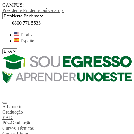
CAMPUS:
Presidente Prudente
Jaú
Guarujá
0800 771 5533
English
Español
A Unoeste
Graduação
EAD
Pós-Graduação
Cursos Técnicos
Cursos Livres