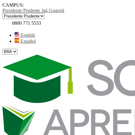
CAMPUS:
Presidente Prudente
Jaú
Guarujá
0800 771 5533
English
Español