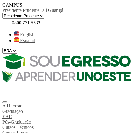
CAMPUS:
Presidente Prudente
Jaú
Guarujá
0800 771 5533
English
Español
A Unoeste
Graduação
EAD
Pós-Graduação
Cursos Técnicos
Cursos Livres