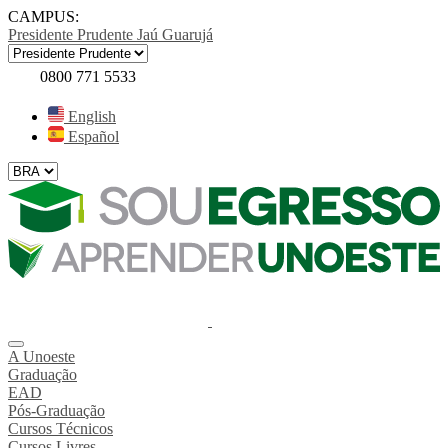
CAMPUS:
Presidente Prudente
Jaú
Guarujá
0800 771 5533
English
Español
A Unoeste
Graduação
EAD
Pós-Graduação
Cursos Técnicos
Cursos Livres