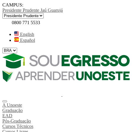
CAMPUS:
Presidente Prudente
Jaú
Guarujá
0800 771 5533
English
Español
A Unoeste
Graduação
EAD
Pós-Graduação
Cursos Técnicos
Cursos Livres