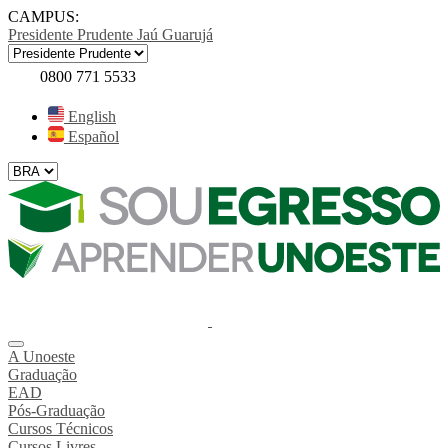
CAMPUS:
Presidente Prudente
Jaú
Guarujá
0800 771 5533
English
Español
A Unoeste
Graduação
EAD
Pós-Graduação
Cursos Técnicos
Cursos Livres