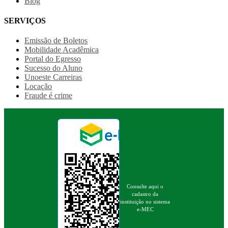
Blog
SERVIÇOS
Emissão de Boletos
Mobilidade Acadêmica
Portal do Egresso
Sucesso do Aluno
Unoeste Carreiras
Locação
Fraude é crime
Consulte aqui o
cadastro da
instituição no sistema
e-MEC