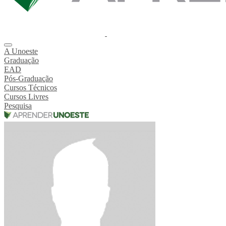
A Unoeste
Graduação
EAD
Pós-Graduação
Cursos Técnicos
Cursos Livres
Pesquisa