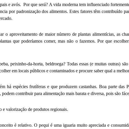
ais e avós. Por que será? A vida moderna tem influenciado fortemente 
ência por padronização dos alimentos. Estes fatores têm contribuído par
ercado.
ntivar o aproveitamento de maior número de plantas alimentícias, as 
ntas que poderíamos comer, mas não o fazemos. Por que escolher ap
ubeba, peixinho-da-horta, beldroega? Todas essas (e muitas outras) s
lher em locais públicos e contaminados e procure saber qual a melhor
ém há espécies frutíferas e que produzem castanhas. Boa parte das P
a, podem contribuir para alimentação mais barata e diversa, pois são fá
 e valorização de produtos regionais.
onceito é relativo. O pequi é uma iguaria muito apreciada e consumid