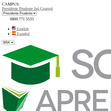
CAMPUS:
Presidente Prudente
Jaú
Guarujá
0800 771 5533
English
Español