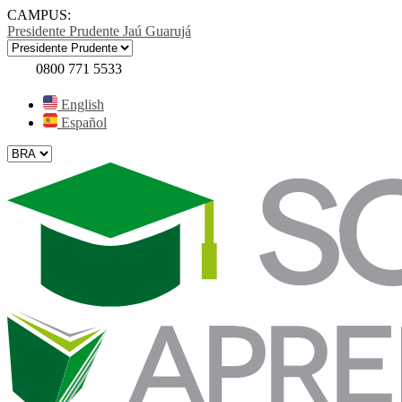
CAMPUS:
Presidente Prudente
Jaú
Guarujá
0800 771 5533
English
Español