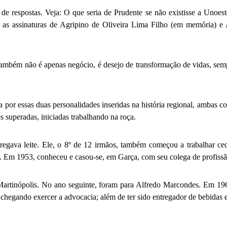
e respostas. Veja: O que seria de Prudente se não existisse a Unoest
om as assinaturas de Agripino de Oliveira Lima Filho (em memória) 
também não é apenas negócio, é desejo de transformação de vidas, sempre
a por essas duas personalidades inseridas na história regional, ambas c
s superadas, iniciadas trabalhando na roça.
ntregava leite. Ele, o 8º de 12 irmãos, também começou a trabalhar 
tal. Em 1953, conheceu e casou-se, em Garça, com seu colega de profissã
 Martinópolis. No ano seguinte, foram para Alfredo Marcondes. Em 196
hegando exercer a advocacia; além de ter sido entregador de bebidas e