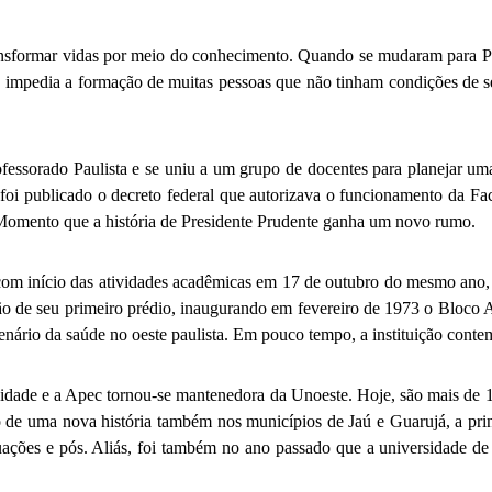
ansformar vidas por meio do conhecimento. Quando se mudaram para Pr
 impedia a formação de muitas pessoas que não tinham condições de se 
rofessorado Paulista e se uniu a um grupo de docentes para planejar u
 foi publicado o decreto federal que autorizava o funcionamento da Fa
 Momento que a história de Presidente Prudente ganha um novo rumo.
 com início das atividades acadêmicas em 17 de outubro do mesmo ano,
o de seu primeiro prédio, inaugurando em fevereiro de 1973 o Bloco A
rio da saúde no oeste paulista. Em pouco tempo, a instituição contem
dade e a Apec tornou-se mantenedora da Unoeste. Hoje, são mais de 100
ão de uma nova história também nos municípios de Jaú e Guarujá, a pr
ões e pós. Aliás, foi também no ano passado que a universidade de r