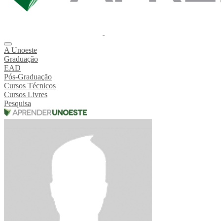
A Unoeste
Graduação
EAD
Pós-Graduação
Cursos Técnicos
Cursos Livres
Pesquisa