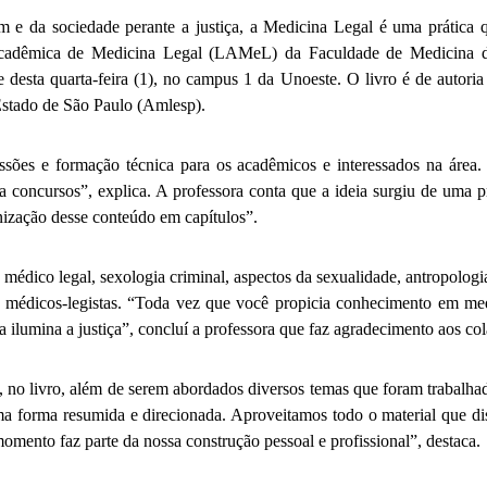
 e da sociedade perante a justiça, a Medicina Legal é uma prática q
 Acadêmica de Medicina Legal (LAMeL) da Faculdade de Medicina d
 desta quarta-feira (1), no campus 1 da Unoeste. O livro é de autori
stado de São Paulo (Amlesp).
ssões e formação técnica para os acadêmicos e interessados na área. “
a concursos”, explica. A professora conta que a ideia surgiu de uma pr
nização desse conteúdo em capítulos”.
médico legal, sexologia criminal, aspectos da sexualidade, antropologia
 médicos-legistas. “Toda vez que você propicia conhecimento em medici
la ilumina a justiça”, concluí a professora que faz agradecimento aos c
o livro, além de serem abordados diversos temas que foram trabalhados
 forma resumida e direcionada. Aproveitamos todo o material que dis
momento faz parte da nossa construção pessoal e profissional”, destaca.