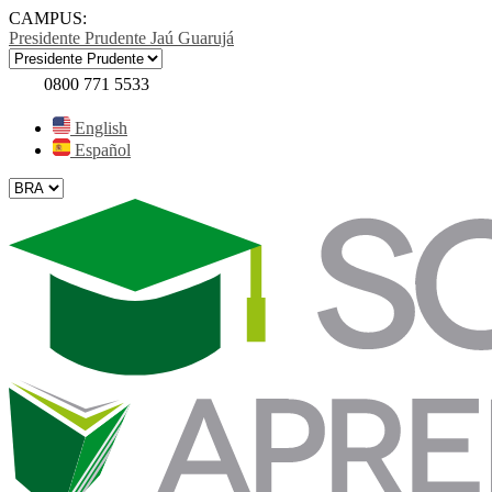
CAMPUS:
Presidente Prudente
Jaú
Guarujá
0800 771 5533
English
Español