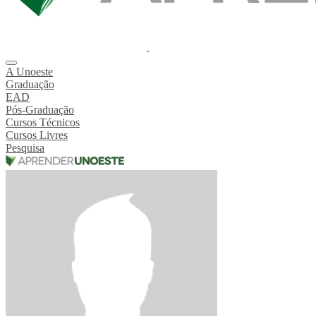
A Unoeste
Graduação
EAD
Pós-Graduação
Cursos Técnicos
Cursos Livres
Pesquisa