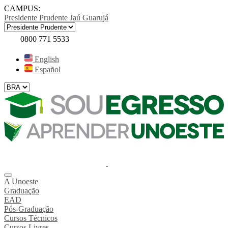
CAMPUS:
Presidente Prudente
Jaú
Guarujá
0800 771 5533
English
Español
A Unoeste
Graduação
EAD
Pós-Graduação
Cursos Técnicos
Cursos Livres