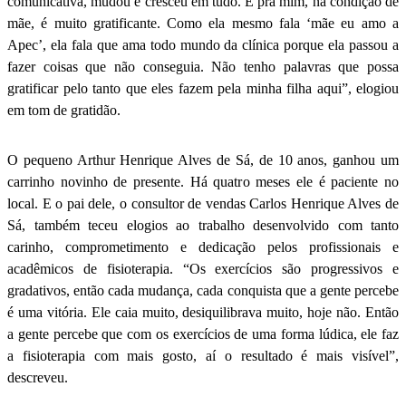
comunicativa, mudou e cresceu em tudo. E pra mim, na condição de
mãe, é muito gratificante. Como ela mesmo fala ‘mãe eu amo a
Apec’, ela fala que ama todo mundo da clínica porque ela passou a
fazer coisas que não conseguia. Não tenho palavras que possa
gratificar pelo tanto que eles fazem pela minha filha aqui”, elogiou
em tom de gratidão.
O pequeno Arthur Henrique Alves de Sá, de 10 anos, ganhou um
carrinho novinho de presente. Há quatro meses ele é paciente no
local. E o pai dele, o consultor de vendas Carlos Henrique Alves de
Sá, também teceu elogios ao trabalho desenvolvido com tanto
carinho, comprometimento e dedicação pelos profissionais e
acadêmicos de fisioterapia. “Os exercícios são progressivos e
gradativos, então cada mudança, cada conquista que a gente percebe
é uma vitória. Ele caia muito, desiquilibrava muito, hoje não. Então
a gente percebe que com os exercícios de uma forma lúdica, ele faz
a fisioterapia com mais gosto, aí o resultado é mais visível”,
descreveu.