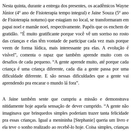
Nesta quinta, durante a entrega dos presentes, os acadêmicos Wayne
Júnior (4º ano de Fisioterapia tempo integral) e Jaine Souza (5º ano
de Fisioterapia noturno) que estagiam no local, se transformaram em
papai noel e mamãe noel, respectivamente. Papéis que os enchem de
gratidão. “É muito gratificante porque você vê um sorriso no rosto
das crianças e elas têm vontade de participar cada vez mais porque
veem de forma lúdica, mais interessante pra elas. A evolução é
visível”, comenta o rapaz que também aprende muito com os
desafios de cada pequeno. “A gente aprende muito, até porque cada
criança é uma criança diferente, cada dia a gente passa por uma
dificuldade diferente. E são nessas dificuldades que a gente vai
aprendendo pra encarar o mundo lá fora”.
A Jaine também sente que cumpriu a missão e demonstrava
nitidamente hoje aquela sensação de dever cumprido. “A gente não
imaginava que brinquedos simples poderiam trazer tanta felicidade
pra essas crianças. Igual a menininha [Stephanie] queria um livro e
ela teve o sonho realizado ao recebê-lo hoje. Coisa simples, crianças