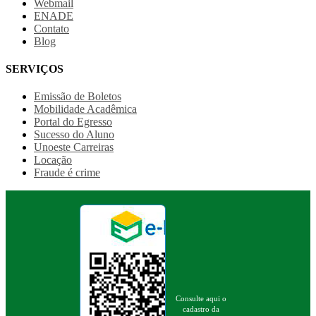
Webmail
ENADE
Contato
Blog
SERVIÇOS
Emissão de Boletos
Mobilidade Acadêmica
Portal do Egresso
Sucesso do Aluno
Unoeste Carreiras
Locação
Fraude é crime
Consulte aqui o
cadastro da