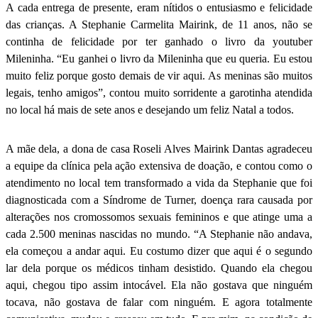
A cada entrega de presente, eram nítidos o entusiasmo e felicidade
das crianças. A Stephanie Carmelita Mairink, de 11 anos, não se
continha de felicidade por ter ganhado o livro da youtuber
Mileninha. “Eu ganhei o livro da Mileninha que eu queria. Eu estou
muito feliz porque gosto demais de vir aqui. As meninas são muitos
legais, tenho amigos”, contou muito sorridente a garotinha atendida
no local há mais de sete anos e desejando um feliz Natal a todos.
A mãe dela, a dona de casa Roseli Alves Mairink Dantas agradeceu
a equipe da clínica pela ação extensiva de doação, e contou como o
atendimento no local tem transformado a vida da Stephanie que foi
diagnosticada com a Síndrome de Turner, doença rara causada por
alterações nos cromossomos sexuais femininos e que atinge uma a
cada 2.500 meninas nascidas no mundo. “A Stephanie não andava,
ela começou a andar aqui. Eu costumo dizer que aqui é o segundo
lar dela porque os médicos tinham desistido. Quando ela chegou
aqui, chegou tipo assim intocável. Ela não gostava que ninguém
tocava, não gostava de falar com ninguém. E agora totalmente