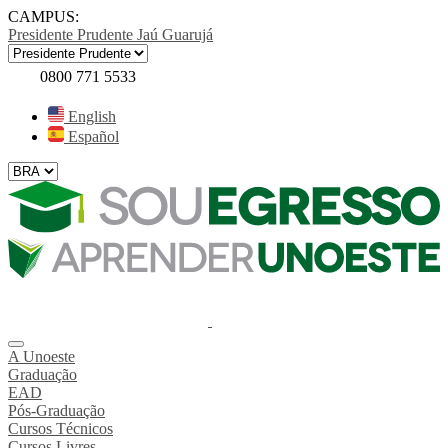
CAMPUS:
Presidente Prudente
Jaú
Guarujá
0800 771 5533
English
Español
A Unoeste
Graduação
EAD
Pós-Graduação
Cursos Técnicos
Cursos Livres