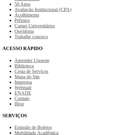
50 Anos
Avaliação Institucional (CPA)
Acolhimento
Prêmios
Campi Universitários
Ouvidoria
Trabalhe conosco
ACESSO RÁPIDO
Aprender Unoeste
Biblioteca
Cesta de Serviços
Mapa do Site
Imprensa
Webmail
ENADE
Contato
Blog
SERVIÇOS
Emissão de Boletos
Mobilidade Acadêmica