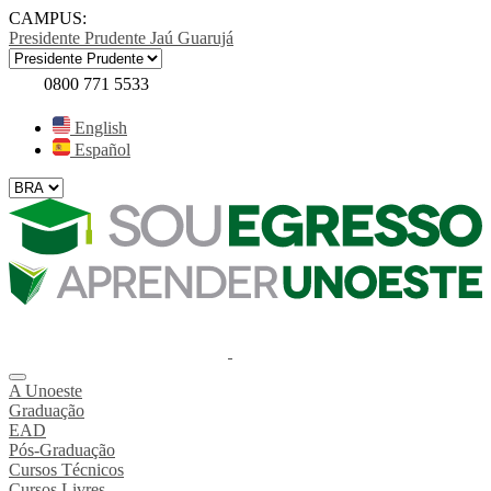
CAMPUS:
Presidente Prudente
Jaú
Guarujá
0800 771 5533
English
Español
A Unoeste
Graduação
EAD
Pós-Graduação
Cursos Técnicos
Cursos Livres