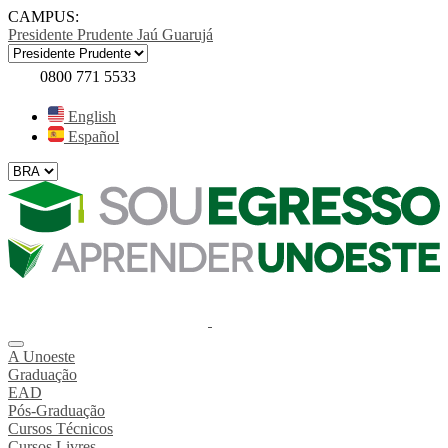
CAMPUS:
Presidente Prudente
Jaú
Guarujá
0800 771 5533
English
Español
A Unoeste
Graduação
EAD
Pós-Graduação
Cursos Técnicos
Cursos Livres