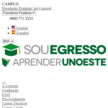
CAMPUS:
Presidente Prudente
Jaú
Guarujá
0800 771 5533
English
Español
A Unoeste
Graduação
EAD
Pós-Graduação
Cursos Técnicos
Cursos Livres