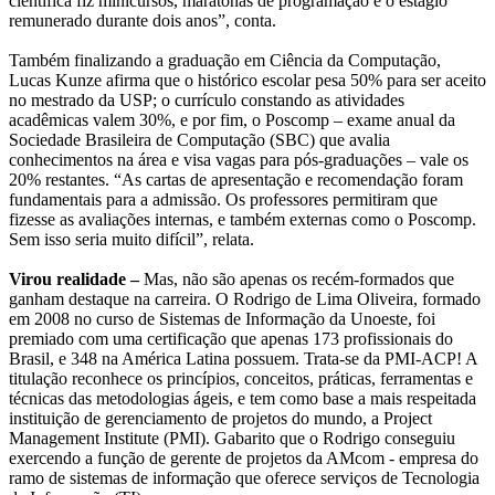
científica fiz minicursos, maratonas de programação e o estágio
remunerado durante dois anos”, conta.
Também finalizando a graduação em Ciência da Computação,
Lucas Kunze afirma que o histórico escolar pesa 50% para ser aceito
no mestrado da USP; o currículo constando as atividades
acadêmicas valem 30%, e por fim, o Poscomp – exame anual da
Sociedade Brasileira de Computação (SBC) que avalia
conhecimentos na área e visa vagas para pós-graduações – vale os
20% restantes. “As cartas de apresentação e recomendação foram
fundamentais para a admissão. Os professores permitiram que
fizesse as avaliações internas, e também externas como o Poscomp.
Sem isso seria muito difícil”, relata.
Virou realidade –
Mas, não são apenas os recém-formados que
ganham destaque na carreira. O Rodrigo de Lima Oliveira, formado
em 2008 no curso de Sistemas de Informação da Unoeste, foi
premiado com uma certificação que apenas 173 profissionais do
Brasil, e 348 na América Latina possuem. Trata-se da PMI-ACP! A
titulação reconhece os princípios, conceitos, práticas, ferramentas e
técnicas das metodologias ágeis, e tem como base a mais respeitada
instituição de gerenciamento de projetos do mundo, a Project
Management Institute (PMI). Gabarito que o Rodrigo conseguiu
exercendo a função de gerente de projetos da AMcom - empresa do
ramo de sistemas de informação que oferece serviços de Tecnologia