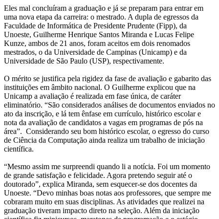
Eles mal concluíram a graduação e já se preparam para entrar em
uma nova etapa da carreira: o mestrado. A dupla de egressos da
Faculdade de Informática de Presidente Prudente (Fipp), da
Unoeste, Guilherme Henrique Santos Miranda e Lucas Felipe
Kunze, ambos de 21 anos, foram aceitos em dois renomados
mestrados, o da Universidade de Campinas (Unicamp) e da
Universidade de São Paulo (USP), respectivamente.
O mérito se justifica pela rigidez da fase de avaliação e gabarito das
instituições em âmbito nacional. O Guilherme explicou que na
Unicamp a avaliação é realizada em fase única, de caráter
eliminatório. “São considerados análises de documentos enviados no
ato da inscrição, e lá tem ênfase em currículo, histórico escolar e
nota da avaliação de candidatos a vagas em programas de pós na
área”. Considerando seu bom histórico escolar, o egresso do curso
de Ciência da Computação ainda realiza um trabalho de iniciação
científica.
“Mesmo assim me surpreendi quando li a notícia. Foi um momento
de grande satisfação e felicidade. Agora pretendo seguir até o
doutorado”, explica Miranda, sem esquecer-se dos docentes da
Unoeste. “Devo minhas boas notas aos professores, que sempre me
cobraram muito em suas disciplinas. As atividades que realizei na
graduação tiveram impacto direto na seleção. Além da iniciação