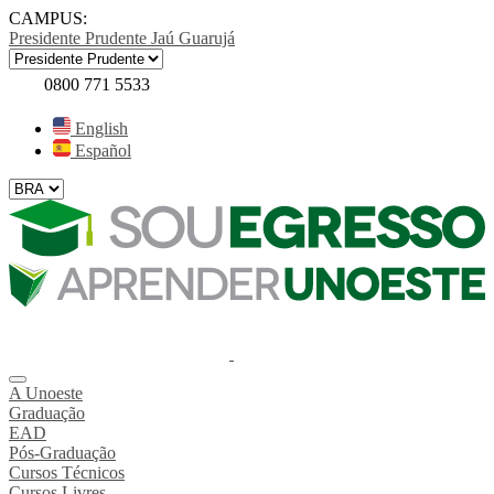
CAMPUS:
Presidente Prudente
Jaú
Guarujá
0800 771 5533
English
Español
A Unoeste
Graduação
EAD
Pós-Graduação
Cursos Técnicos
Cursos Livres