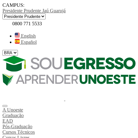
CAMPUS:
Presidente Prudente
Jaú
Guarujá
0800 771 5533
English
Español
A Unoeste
Graduação
EAD
Pós-Graduação
Cursos Técnicos
Cursos Livres