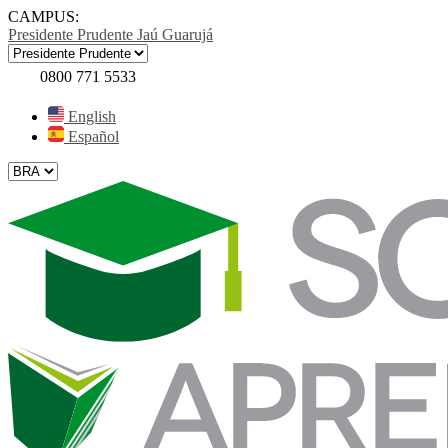
CAMPUS:
Presidente Prudente
Jaú
Guarujá
0800 771 5533
English
Español