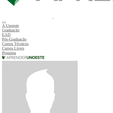
A Unoeste
Graduação
EAD
Pós-Graduação
Cursos Técnicos
Cursos Livres
Pesquisa