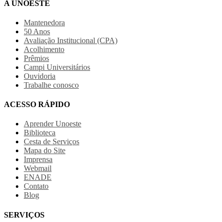
A UNOESTE
Mantenedora
50 Anos
Avaliação Institucional (CPA)
Acolhimento
Prêmios
Campi Universitários
Ouvidoria
Trabalhe conosco
ACESSO RÁPIDO
Aprender Unoeste
Biblioteca
Cesta de Serviços
Mapa do Site
Imprensa
Webmail
ENADE
Contato
Blog
SERVIÇOS