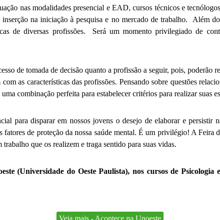
uação nas modalidades presencial e EAD, cursos técnicos e tecnólogos 
e inserção na iniciação à pesquisa e no mercado de trabalho. Além do d
áticas de diversas profissões. Será um momento privilegiado de con
ocesso de tomada de decisão quanto a profissão a seguir, pois, poderão r
am com as características das profissões. Pensando sobre questões rel
á uma combinação perfeita para estabelecer critérios para realizar suas 
cial para disparar em nossos jovens o desejo de elaborar e persistir n
s fatores de proteção da nossa saúde mental. É um privilégio! A Feira 
trabalho que os realizem e traga sentido para suas vidas.
este (Universidade do Oeste Paulista), nos cursos de Psicologi
Veja mais - Acontece na Unoeste