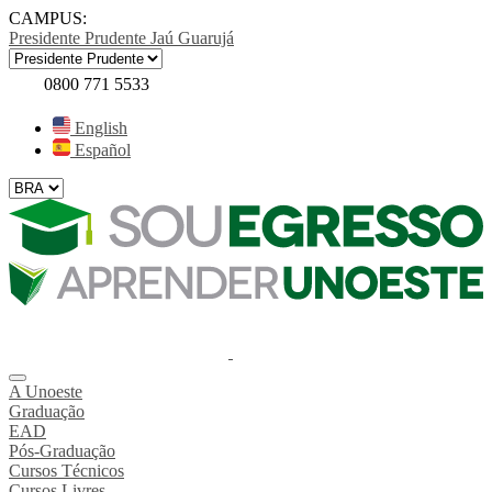
CAMPUS:
Presidente Prudente
Jaú
Guarujá
0800 771 5533
English
Español
A Unoeste
Graduação
EAD
Pós-Graduação
Cursos Técnicos
Cursos Livres