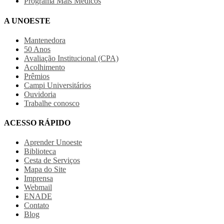
Programa Mais Médicos
A UNOESTE
Mantenedora
50 Anos
Avaliação Institucional (CPA)
Acolhimento
Prêmios
Campi Universitários
Ouvidoria
Trabalhe conosco
ACESSO RÁPIDO
Aprender Unoeste
Biblioteca
Cesta de Serviços
Mapa do Site
Imprensa
Webmail
ENADE
Contato
Blog