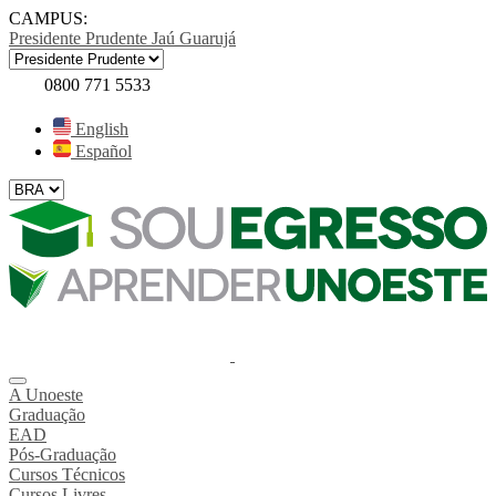
CAMPUS:
Presidente Prudente
Jaú
Guarujá
0800 771 5533
English
Español
A Unoeste
Graduação
EAD
Pós-Graduação
Cursos Técnicos
Cursos Livres