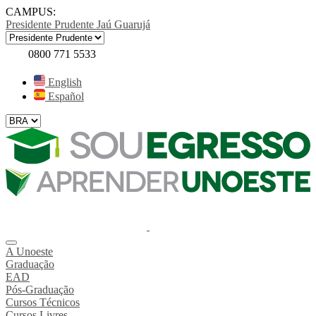
CAMPUS:
Presidente Prudente
Jaú
Guarujá
0800 771 5533
English
Español
A Unoeste
Graduação
EAD
Pós-Graduação
Cursos Técnicos
Cursos Livres