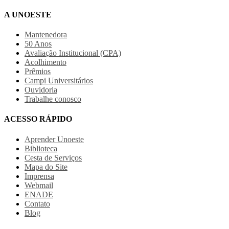
A UNOESTE
Mantenedora
50 Anos
Avaliação Institucional (CPA)
Acolhimento
Prêmios
Campi Universitários
Ouvidoria
Trabalhe conosco
ACESSO RÁPIDO
Aprender Unoeste
Biblioteca
Cesta de Serviços
Mapa do Site
Imprensa
Webmail
ENADE
Contato
Blog