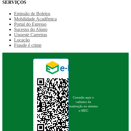
SERVIÇOS
Emissão de Boletos
Mobilidade Acadêmica
Portal do Egresso
Sucesso do Aluno
Unoeste Carreiras
Locação
Fraude é crime
Consulte aqui o
cadastro da
instituição no sistema
e-MEC