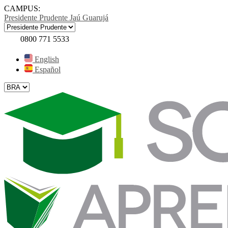
CAMPUS:
Presidente Prudente
Jaú
Guarujá
0800 771 5533
English
Español