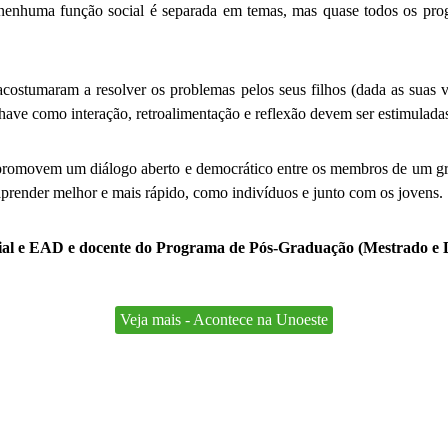
 nenhuma função social é separada em temas, mas quase todos os prog
acostumaram a resolver os problemas pelos seus filhos (dada as suas v
chave como interação, retroalimentação e reflexão devem ser estimulad
a promovem um diálogo aberto e democrático entre os membros de um gr
aprender melhor e mais rápido, como indivíduos e junto com os jovens.
cial e EAD e docente do Programa de Pós-Graduação (Mestrado e 
Veja mais - Acontece na Unoeste