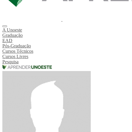
A Unoeste
Graduação
EAD
Pós-Graduação
Cursos Técnicos
Cursos Livres
Pesquisa