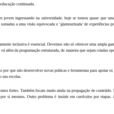
 a educação continuada.
m jovem ingressando na universidade, hoje se tornou quase que uma
, somadas a uma visão equivocada e ‘glamourizada’ de experiências p
vamente inclusiva é essencial. Devemos não só oferecer uma ampla g
á além da programação estruturada, de maneira que sejam criadas opo
ão por que não desenvolver novas práticas e ferramentas para apoiar os
o nas escolas.
 pontos fortes. Também focam muito ainda na propagação de conteúdo. 
or si mesmos. Outro problema é insistir em currículos por etapas.