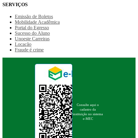
SERVIÇOS
Emissão de Boletos
Mobilidade Acadêmica
Portal do Egresso
Sucesso do Aluno
Unoeste Carreiras
Locação
Fraude é crime
Consulte aqui o
cadastro da
instituição no sistema
e-MEC