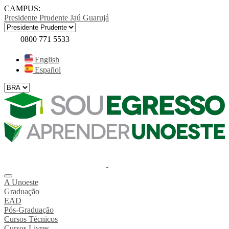
CAMPUS:
Presidente Prudente
Jaú
Guarujá
0800 771 5533
English
Español
A Unoeste
Graduação
EAD
Pós-Graduação
Cursos Técnicos
Cursos Livres