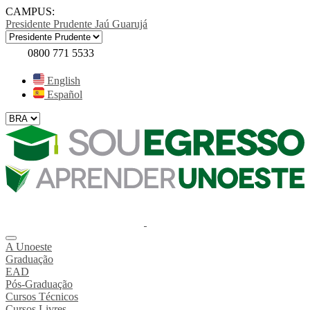
CAMPUS:
Presidente Prudente
Jaú
Guarujá
0800 771 5533
English
Español
A Unoeste
Graduação
EAD
Pós-Graduação
Cursos Técnicos
Cursos Livres