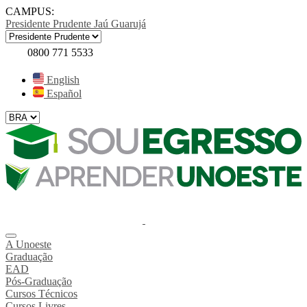
CAMPUS:
Presidente Prudente
Jaú
Guarujá
0800 771 5533
English
Español
A Unoeste
Graduação
EAD
Pós-Graduação
Cursos Técnicos
Cursos Livres