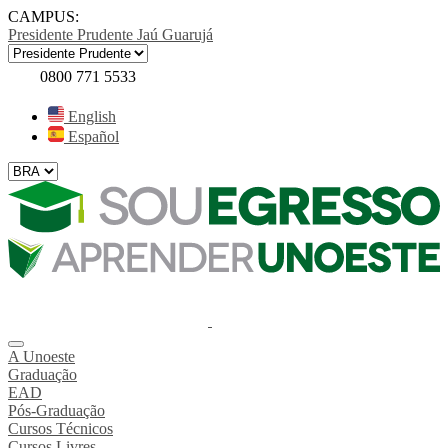
CAMPUS:
Presidente Prudente
Jaú
Guarujá
0800 771 5533
English
Español
A Unoeste
Graduação
EAD
Pós-Graduação
Cursos Técnicos
Cursos Livres