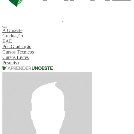
A Unoeste
Graduação
EAD
Pós-Graduação
Cursos Técnicos
Cursos Livres
Pesquisa