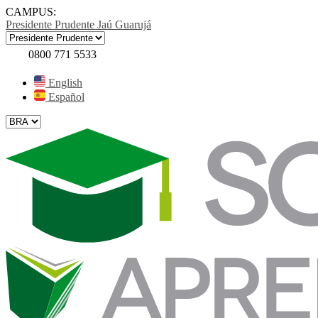
CAMPUS:
Presidente Prudente
Jaú
Guarujá
0800 771 5533
English
Español