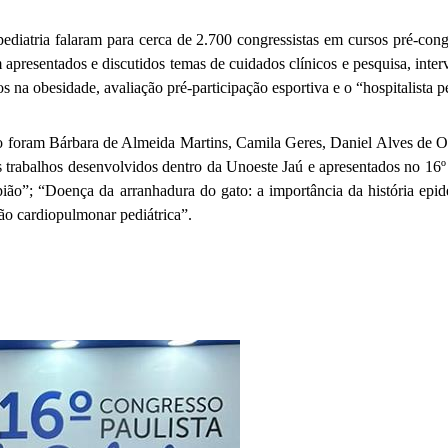
pediatria falaram para cerca de 2.700 congressistas em cursos pré-cong
m apresentados e discutidos temas de cuidados clínicos e pesquisa, int
 na obesidade, avaliação pré-participação esportiva e o “hospitalista p
foram Bárbara de Almeida Martins, Camila Geres, Daniel Alves de Ol
ês trabalhos desenvolvidos dentro da Unoeste Jaú e apresentados no 16º
ião”; “Doença da arranhadura do gato: a importância da história epid
ção cardiopulmonar pediátrica”.