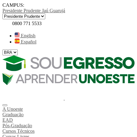
CAMPUS:
Presidente Prudente
Jaú
Guarujá
0800 771 5533
English
Español
A Unoeste
Graduação
EAD
Pós-Graduação
Cursos Técnicos
Cursos Livres