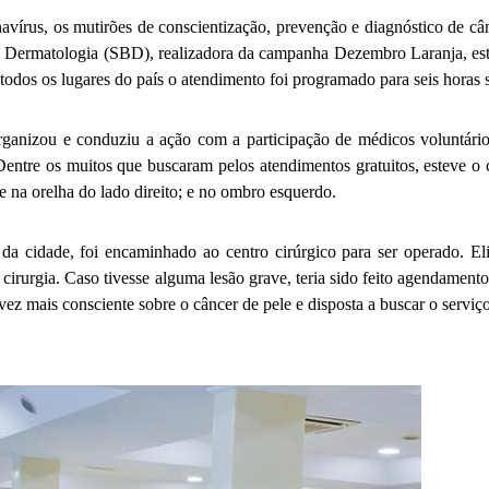
vírus, os mutirões de conscientização, prevenção e diagnóstico de câ
a de Dermatologia (SBD), realizadora da campanha Dezembro Laranja, 
os os lugares do país o atendimento foi programado para seis horas s
anizou e conduziu a ação com a participação de médicos voluntários
tre os muitos que buscaram pelos atendimentos gratuitos, esteve o c
e na orelha do lado direito; e no ombro esquerdo.
 cidade, foi encaminhado ao centro cirúrgico para ser operado. Elise
 cirurgia. Caso tivesse alguma lesão grave, teria sido feito agendamen
ez mais consciente sobre o câncer de pele e disposta a buscar o serviç