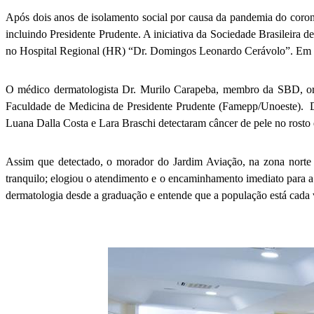
Após dois anos de isolamento social por causa da pandemia do corona
incluindo Presidente Prudente. A iniciativa da Sociedade Brasileir
no Hospital Regional (HR) “Dr. Domingos Leonardo Cerávolo”. Em tod
O médico dermatologista Dr. Murilo Carapeba, membro da SBD, org
Faculdade de Medicina de Presidente Prudente (Famepp/Unoeste). Den
Luana Dalla Costa e Lara Braschi detectaram câncer de pele no rosto 
Assim que detectado, o morador do Jardim Aviação, na zona norte da
tranquilo; elogiou o atendimento e o encaminhamento imediato para a
dermatologia desde a graduação e entende que a população está cada v