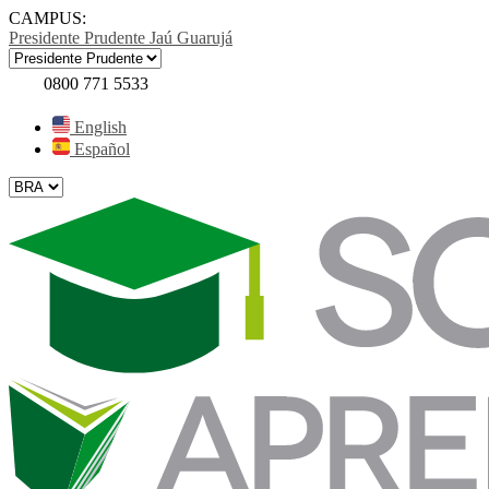
CAMPUS:
Presidente Prudente
Jaú
Guarujá
0800 771 5533
English
Español