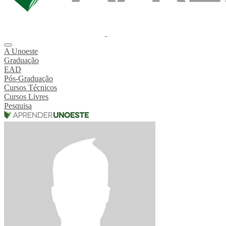
A Unoeste
Graduação
EAD
Pós-Graduação
Cursos Técnicos
Cursos Livres
Pesquisa