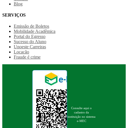
Blog
SERVIÇOS
Emissão de Boletos
Mobilidade Acadêmica
Portal do Egresso
Sucesso do Aluno
Unoeste Carreiras
Locação
Fraude é crime
Consulte aqui o
cadastro da
instituição no sistema
e-MEC