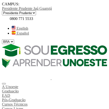
CAMPUS:
Presidente Prudente
Jaú
Guarujá
0800 771 5533
English
Español
A Unoeste
Graduação
EAD
Pós-Graduação
Cursos Técnicos
Cursos Livres