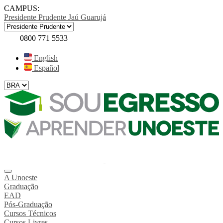
CAMPUS:
Presidente Prudente
Jaú
Guarujá
0800 771 5533
English
Español
A Unoeste
Graduação
EAD
Pós-Graduação
Cursos Técnicos
Cursos Livres