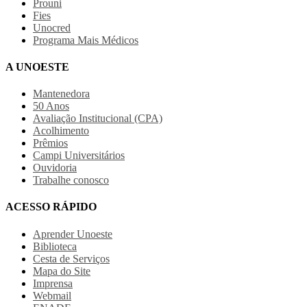
Prouni
Fies
Unocred
Programa Mais Médicos
A UNOESTE
Mantenedora
50 Anos
Avaliação Institucional (CPA)
Acolhimento
Prêmios
Campi Universitários
Ouvidoria
Trabalhe conosco
ACESSO RÁPIDO
Aprender Unoeste
Biblioteca
Cesta de Serviços
Mapa do Site
Imprensa
Webmail