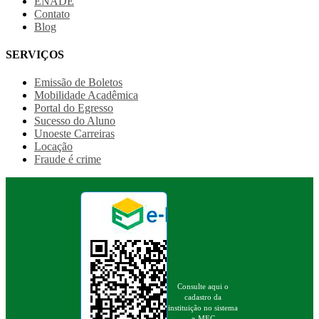
ENADE
Contato
Blog
SERVIÇOS
Emissão de Boletos
Mobilidade Acadêmica
Portal do Egresso
Sucesso do Aluno
Unoeste Carreiras
Locação
Fraude é crime
Consulte aqui o
cadastro da
instituição no sistema
e-MEC