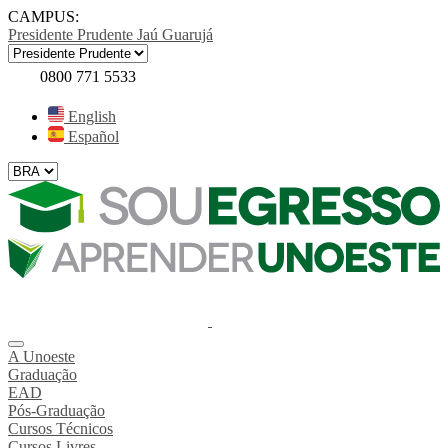
CAMPUS:
Presidente Prudente
Jaú
Guarujá
0800 771 5533
English
Español
A Unoeste
Graduação
EAD
Pós-Graduação
Cursos Técnicos
Cursos Livres