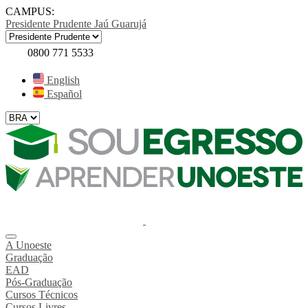
CAMPUS:
Presidente Prudente
Jaú
Guarujá
0800 771 5533
English
Español
A Unoeste
Graduação
EAD
Pós-Graduação
Cursos Técnicos
Cursos Livres