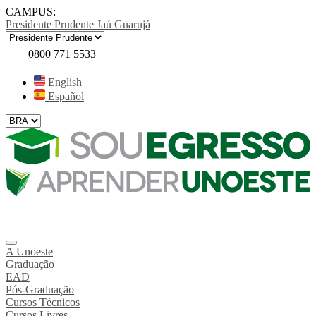
CAMPUS:
Presidente Prudente
Jaú
Guarujá
0800 771 5533
English
Español
A Unoeste
Graduação
EAD
Pós-Graduação
Cursos Técnicos
Cursos Livres