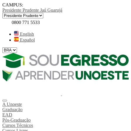
CAMPUS:
Presidente Prudente
Jaú
Guarujá
0800 771 5533
English
Español
A Unoeste
Graduação
EAD
Pós-Graduação
Cursos Técnicos
Cursos Livres