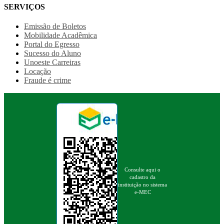
SERVIÇOS
Emissão de Boletos
Mobilidade Acadêmica
Portal do Egresso
Sucesso do Aluno
Unoeste Carreiras
Locação
Fraude é crime
Consulte aqui o
cadastro da
instituição no sistema
e-MEC