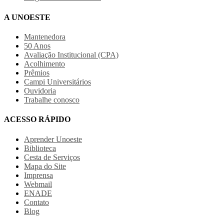
A UNOESTE
Mantenedora
50 Anos
Avaliação Institucional (CPA)
Acolhimento
Prêmios
Campi Universitários
Ouvidoria
Trabalhe conosco
ACESSO RÁPIDO
Aprender Unoeste
Biblioteca
Cesta de Serviços
Mapa do Site
Imprensa
Webmail
ENADE
Contato
Blog