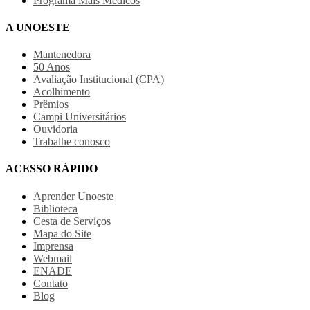
Programa Mais Médicos
A UNOESTE
Mantenedora
50 Anos
Avaliação Institucional (CPA)
Acolhimento
Prêmios
Campi Universitários
Ouvidoria
Trabalhe conosco
ACESSO RÁPIDO
Aprender Unoeste
Biblioteca
Cesta de Serviços
Mapa do Site
Imprensa
Webmail
ENADE
Contato
Blog