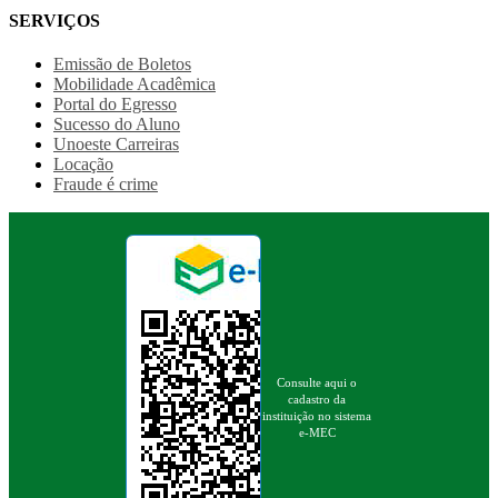
SERVIÇOS
Emissão de Boletos
Mobilidade Acadêmica
Portal do Egresso
Sucesso do Aluno
Unoeste Carreiras
Locação
Fraude é crime
Consulte aqui o
cadastro da
instituição no sistema
e-MEC