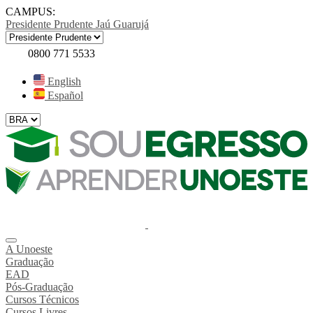
CAMPUS:
Presidente Prudente
Jaú
Guarujá
0800 771 5533
English
Español
A Unoeste
Graduação
EAD
Pós-Graduação
Cursos Técnicos
Cursos Livres