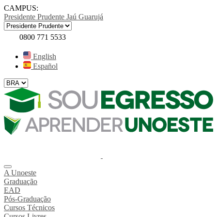
CAMPUS:
Presidente Prudente
Jaú
Guarujá
0800 771 5533
English
Español
A Unoeste
Graduação
EAD
Pós-Graduação
Cursos Técnicos
Cursos Livres