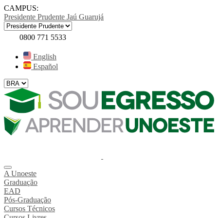
CAMPUS:
Presidente Prudente
Jaú
Guarujá
0800 771 5533
English
Español
A Unoeste
Graduação
EAD
Pós-Graduação
Cursos Técnicos
Cursos Livres