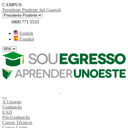
CAMPUS:
Presidente Prudente
Jaú
Guarujá
0800 771 5533
English
Español
A Unoeste
Graduação
EAD
Pós-Graduação
Cursos Técnicos
Cursos Livres