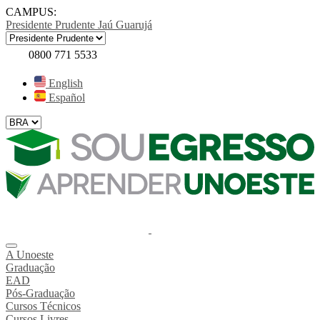
CAMPUS:
Presidente Prudente
Jaú
Guarujá
0800 771 5533
English
Español
A Unoeste
Graduação
EAD
Pós-Graduação
Cursos Técnicos
Cursos Livres