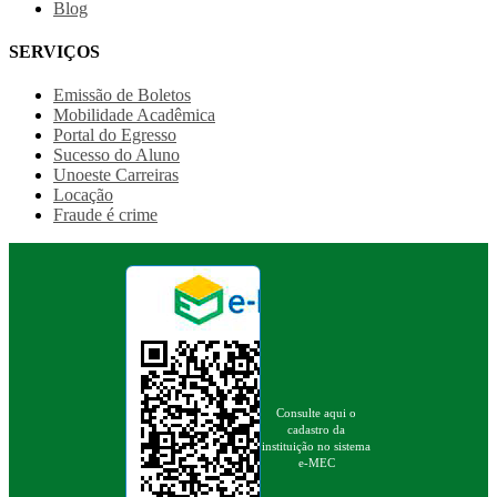
Blog
SERVIÇOS
Emissão de Boletos
Mobilidade Acadêmica
Portal do Egresso
Sucesso do Aluno
Unoeste Carreiras
Locação
Fraude é crime
Consulte aqui o
cadastro da
instituição no sistema
e-MEC