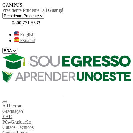
CAMPUS:
Presidente Prudente
Jaú
Guarujá
0800 771 5533
English
Español
A Unoeste
Graduação
EAD
Pós-Graduação
Cursos Técnicos
Cursos Livres